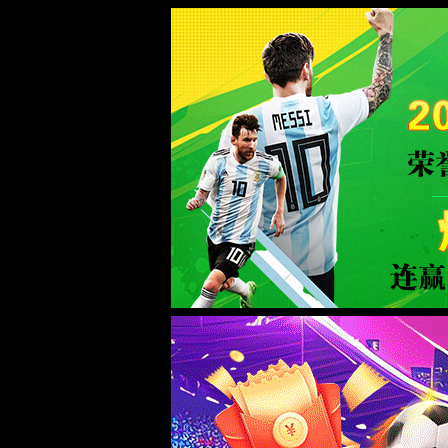
首页
业务导览
智慧业务解决方案
政务云自助服务平台解决方案
智慧城市顶层设计咨询服务
智慧港口解决方案
智慧市场监管解决方案
智慧应急管理解决方案
行业解决方案
运营商
金融
交通
制造业
政府
电力
能源
医疗卫生
广电