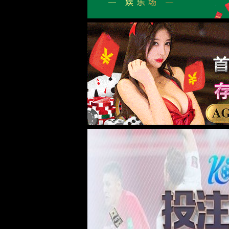
PBData 数据库一体机
PBData-D 全国产信创数据库私有云平台
PBData-F 融合数据库一体机
PBData-K 高性能异构数据库云平台
PBData-BCM 数据库备份一体机
PhegData 分布式存储平台
PriData 超融合一体机
云顶4008集团官网服务器
PaaS能力
云顶4008集团官网BSP区块链
云顶4008集团官网5G基站验收检测系统
云顶4008集团官网智能云管平台
云顶4008集团官网智能AI云服务平台
D-DCOS云数据中心操作系统
数据资源中心解决方案
SaaS能力
智慧市场监管解决方案
智慧港口解决方案
获取支持