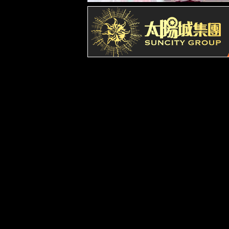
在线服务支持
资料下载
全国服务网络
要闻洞察
了解云顶4008集团官网
云顶4008集团官网服务器