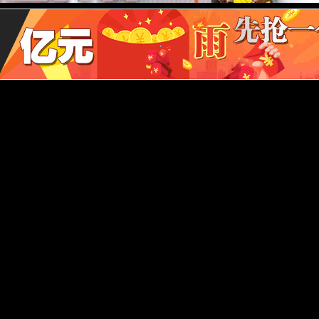
平台为企业提供海量级块存储由x86 工业标准服务器通过软件定义的
储。