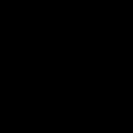
首页
>
技术解决方案
>
存储资源池
浏览次数：
578
次
发展及挑战：