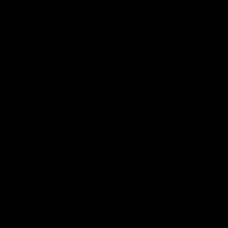
iSCSI或FC 协议等对外提供块存储服务, 通过GUI界面监控