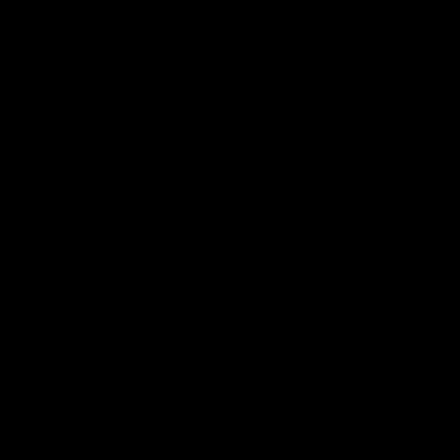
存储资源池