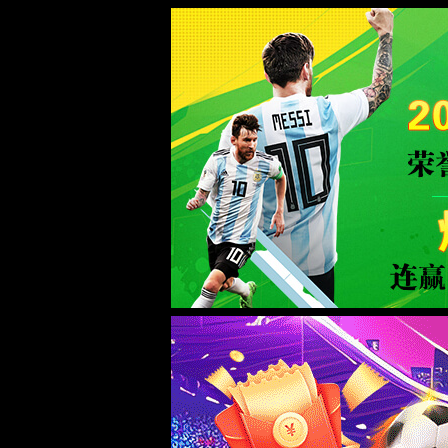
首页
业务导览
智慧业务解决方案
政务云自助服务平台解决方案
智慧城市顶层设计咨询服务
智慧港口解决方案
智慧市场监管解决方案
智慧应急管理解决方案
行业解决方案
运营商
金融
交通
制造业
政府
电力
能源
医疗卫生
广电