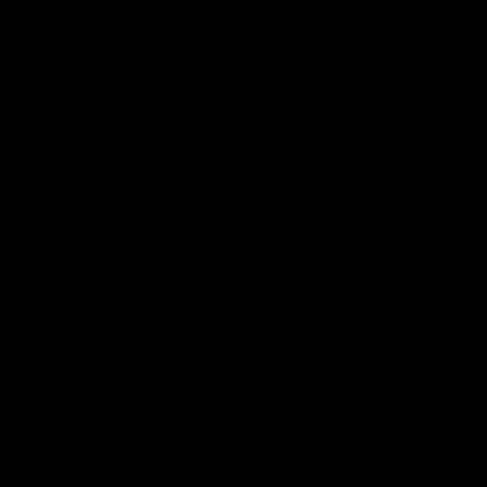
外包服务。
数据中心运维对象提供服务，云顶4008集团官网同时提供管理运