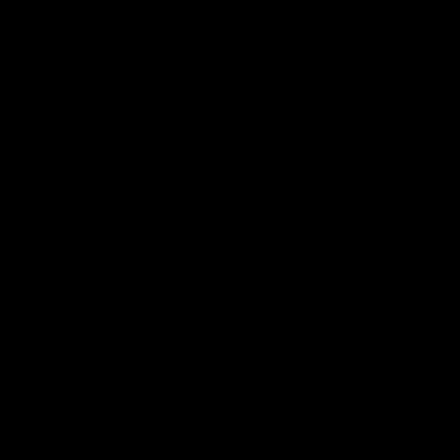
IT 运维管理外包服务
T 运维管理外包服务：