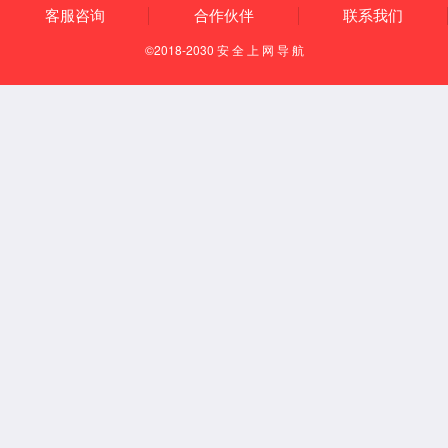
在线服务支持
资料下载
全国服务网络
要闻洞察
了解云顶4008集团官网
运营商通信核心解决方案
深耕技术研发，蓄势行业未来
了解更多
运营商通信核心解决方案
随着移动互联网的全球化趋势以及OTT业务对传统电信业的威
胁，传统电信运营商正面临着前所未有的挑战。为了能更好地适
应技术和市场变化的需求，电信运营商正着重依托5G、云计
算、大数据等技术，升级现有IT业务系统，支撑业务转型；以云
网融合为核心、积极拓展政企市场，为行业用户数字化转型提供
完整方案。
联结通信枢纽，再造新通信力量
以云为核心的基础架构平台成为支撑内外业务升级转型的基石，
三大运营商不约而同地以私有云、电信云、公有云/行业专属云