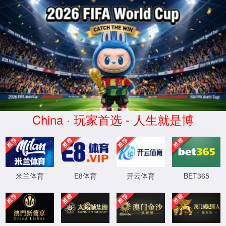
首页
业务导览
智慧业务解决方案
政务云自助服务平台解决方案
智慧城市顶层设计咨询服务
智慧港口解决方案
智慧市场监管解决方案
智慧应急管理解决方案
行业解决方案
运营商
金融
交通
制造业
政府
电力
能源
医疗卫生
广电