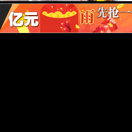
。
智新时代。